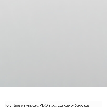
Το Lifting με νήματα PDO είναι μία καινοτόμος και