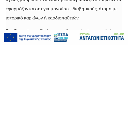
εφαρμόζονται σε εγκυμονούσες, διαβητικούς, άτομα με
ιστορικό καρκίνων ή καρδιοπαθειών.
Στο DermaLaser Clinic η μεσοθεραπεία είναι εργαλείο
που μας βοηθά στις συνδυαστικές θεραπείες προσώπου
και σώματος βελτιώνοντας τα προσδοκώμενα
αποτελέσματα.
Φόρμα Επικοινωνίας
Επικοινωνήστε μαζί μας για οποιαδήποτε απορία