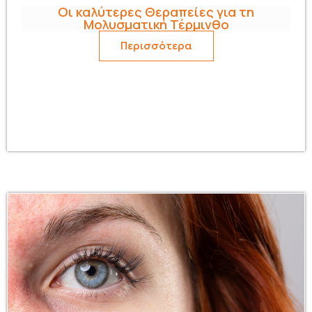
Οι καλύτερες Θεραπείες για τη
Μολυσματική Τέρμινθο
Περισσότερα