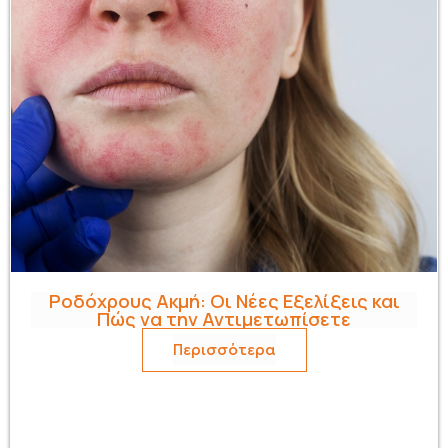
Ροδόχρους Ακμή: Οι Νέες Εξελίξεις και
Πώς να την Αντιμετωπίσετε
Περισσότερα