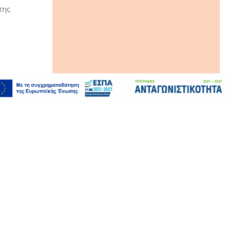
της
ιο