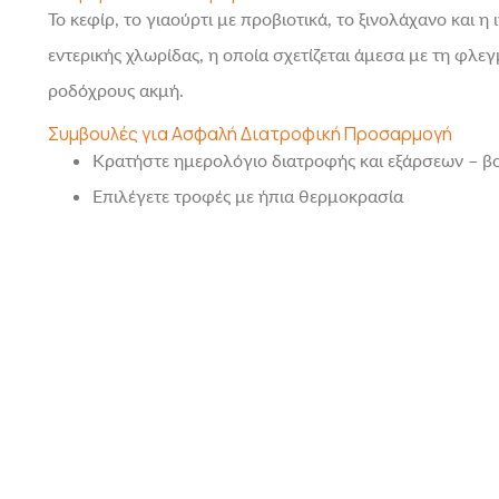
Το κεφίρ, το γιαούρτι με προβιοτικά, το ξινολάχανο και 
εντερικής χλωρίδας, η οποία σχετίζεται άμεσα με τη φλ
ροδόχρους ακμή.
Συμβουλές για Ασφαλή Διατροφική Προσαρμογή
Κρατήστε ημερολόγιο διατροφής και εξάρσεων –
Επιλέγετε τροφές με ήπια θερμοκρασία
Μείνετε ενυδατωμένοι – το νερό είναι σημαντικό γι
Αποφύγετε εξαντλητικές δίαιτες – η έλλειψη θρεπτ
Μην πειραματίζεστε μόνοι σας – ζητήστε καθοδήγη
Συνδυάστε Διατροφή με Εξειδικευμένη Δερματολογικ
Η διατροφή είναι σημαντικό εργαλείο στη διαχείριση της
παρακολούθηση. Συνδυάζοντας τις σωστές τροφές με εξα
σταθερά αποτελέσματα.
Υποφέρετε από Ροδόχρους Ακμή; Είμαστε εδώ για να
Στη
Derma Clinic
είμαστε πρωτοπόροι σε παγκόσμια κλίμ