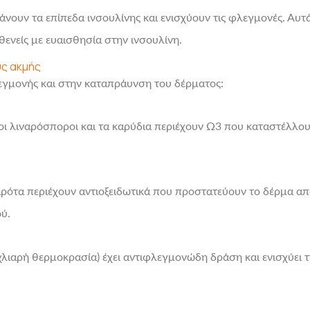
άνουν τα επίπεδα ινσουλίνης και ενισχύουν τις φλεγμονές. Αυτ
θενείς με ευαισθησία στην ινσουλίνη.
ς ακμής
γμονής και στην καταπράυνση του δέρματος:
 οι λιναρόσποροι και τα καρύδια περιέχουν Ω3 που καταστέλλου
καρότα περιέχουν αντιοξειδωτικά που προστατεύουν το δέρμα απ
ύ.
χλιαρή θερμοκρασία) έχει αντιφλεγμονώδη δράση και ενισχύει 