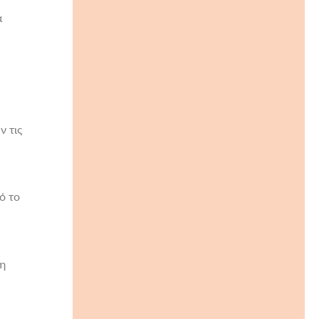
ά
ν τις
ό το
τη