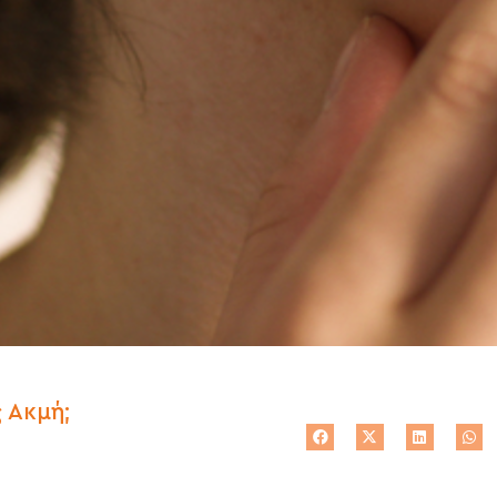
 Ακμή;