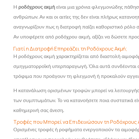
Η
ροδόχρους ακμή
είναι μια χρόνια φλεγμονώδης πάθησ
ανθρώπων. Αν και οι αιτίες της δεν είναι πλήρως κατανοη
αναγνωρίζουν πως η διατροφή παίζει καθοριστικό ρόλο στ
Αν υποφέρετε από ροδόχρου ακμή, αξίζει να δώσετε προσ
Γιατί η Διατροφή Επηρεάζει τη Ροδόχρους Ακμή;
Η ροδόχρους ακμή χαρακτηρίζεται από διαστολή αιμοφόρω
σμηγματορροϊκή υπερπαραγωγή. Όλα αυτά συνδέονται στ
τρόφιμα που προάγουν τη φλεγμονή ή προκαλούν αγγει
Η κατανάλωση ορισμένων τροφών μπορεί να λειτουργήσε
των συμπτωμάτων. Το να κατανοήσετε ποια συστατικά είναι
καθημερινή σας άνεση.
Τροφές που Μπορεί να Επιδεινώσουν τη Ροδόχρους 
Ορισμένες τροφές ή ροφήματα ενεργοποιούν τα αιμοφόρα