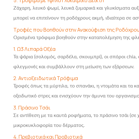
5. Τρόφιμα με Υψηλό Γλυκαιμικό Δείκτη
Ζάχαρη, λευκό ψωμί, λευκά ζυμαρικά και γλυκίσματα αυξ
μπορεί να επιτείνουν τη ροδόχρους ακμή, ιδιαίτερα σε ασ
Τροφές που Βοηθούν στην Ανακούφιση της Ροδόχρου
Ορισμένα τρόφιμα βοηθούν στην καταπολέμηση της φλε
1. Ω3 Λιπαρά Οξέα
Τα ψάρια (σολομός, σαρδέλα, σκουμπρί), οι σπόροι chia,
φλεγμονές και συμβάλλουν στη μείωση των εξάρσεων.
2. Αντιοξειδωτικά Τρόφιμα
Τροφές όπως τα μύρτιλα, το σπανάκι, η ντομάτα και τα 
οξειδωτικό στρες και ενισχύουν την άμυνα του οργανισμο
3. Πράσινο Τσάι
Σε αντίθεση με τα καυτά ροφήματα, το πράσινο τσάι (σε 
μικροκυκλοφορία του δέρματος.
4. Πρεβιοτικά και Προβιοτικά