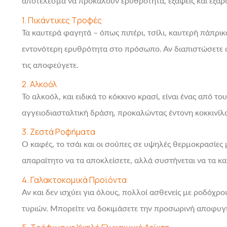
αποτέλεσμα να προκαλούν ερυθρότητα, εξάψεις και έξαρ
1. Πικάντικες Τροφές
Τα καυτερά φαγητά – όπως πιπέρι, τσίλι, καυτερή πάπρ
εντονότερη ερυθρότητα στο πρόσωπο. Αν διαπιστώσετε ότ
τις αποφεύγετε.
2. Αλκοόλ
Το αλκοόλ, και ειδικά το κόκκινο κρασί, είναι ένας από 
αγγειοδιασταλτική δράση, προκαλώντας έντονη κοκκινίλα
3. Ζεστά Ροφήματα
Ο καφές, το τσάι και οι σούπες σε υψηλές θερμοκρασίες
απαραίτητο να τα αποκλείσετε, αλλά συστήνεται να τα
4. Γαλακτοκομικά Προϊόντα
Αν και δεν ισχύει για όλους, πολλοί ασθενείς με ροδόχ
τυριών. Μπορείτε να δοκιμάσετε την προσωρινή αποφυγή 