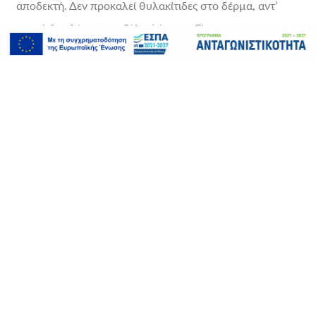
αποδεκτή. Δεν προκαλεί θυλακίτιδες στο δέρμα, αντ’
αυτού βοηθάει στην εξάλειψή τους. Είναι η πιο
αποτελεσματική και ασφαλής μέθοδος αποτρίχωσης.
Δείτε περισσότερες πληροφορίες για την
αποτρίχωση με
το laser Alexandite
που μπορούμε να σας προσφέρουμε.
ΠΡΟΗΓΟΎΜΕΝΟ
ΕΠΌΜΕΝΟ
Πως αναγνωρίζουμε την οφθαλμική ροδόχρου;
Κυτταρίτιδα