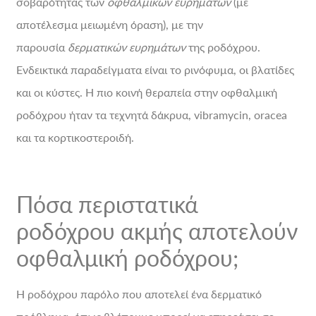
σοβαρότητας των
οφθαλμικών ευρημάτων
(με
αποτέλεσμα μειωμένη όραση), με την
παρουσία
δερματικών ευρημάτων
της ροδόχρου.
Ενδεικτικά παραδείγματα είναι το ρινόφυμα, οι βλατίδες
και οι κύστες. Η πιο κοινή θεραπεία στην οφθαλμική
ροδόχρου ήταν τα τεχνητά δάκρυα, vibramycin, oracea
και τα κορτικοστεροιδή.
Πόσα περιστατικά
ροδόχρου ακμής αποτελούν
οφθαλμική ροδόχρου;
Η ροδόχρου παρόλο που αποτελεί ένα δερματικό