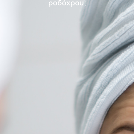
ροδόχρου;