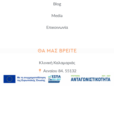
Blog
Media
Επικοινωνία
ΘΑ ΜΑΣ ΒΡΕΊΤΕ
Κλινική Καλαμαριάς
Αιγαίου 84, 55132
+30 2310 414 495
Κλινική Κέντρου
Χρυσ. Σμύρνης 9, 54622
+30 2310 275 295
Κλινική Πολίχνης