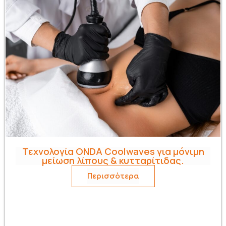
Τεχνολογία ONDA Coolwaves για μόνιμη
μείωση λίπους & κυτταρίτιδας.
Περισσότερα